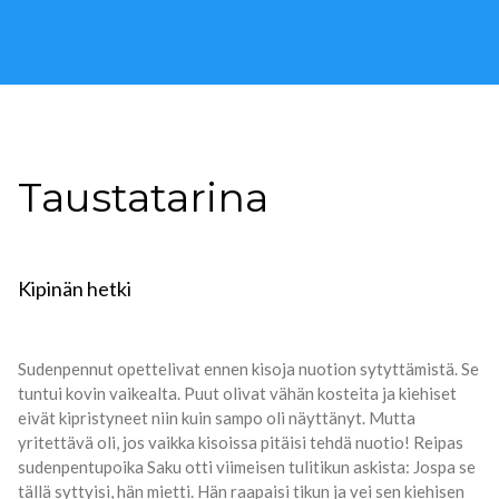
Taustatarina
Kipinän hetki
Sudenpennut opettelivat ennen kisoja nuotion sytyttämistä. Se
tuntui kovin vaikealta. Puut olivat vähän kosteita ja kiehiset
eivät kipristyneet niin kuin sampo oli näyttänyt. Mutta
yritettävä oli, jos vaikka kisoissa pitäisi tehdä nuotio! Reipas
sudenpentupoika Saku otti viimeisen tulitikun askista: Jospa se
tällä syttyisi, hän mietti. Hän raapaisi tikun ja vei sen kiehisen