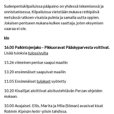
Sudenpentukilpailuissa pääpaino on yhdessä tekemisessä ja
onnistumisessa. Kilpailuissa vietetään mukava retkipäivä
metsässä ratkoen visaisia pulmia ja samalla uutta oppien.
Jokaisen pentueen mukana kulkee saattaja, joten eksymisen
vaaraa ei ole.
klo
16.00 Palkintojenjako - Pikkuoravat Pääskyparvesta voittivat.
Lisää tuloksia
tulossivulta
15.26 viimeinen pentue saapui maaliin
13.20 ensimmäiset saapuivat maaliin
11.05 Ensimmäiset
tulokset
syötetty
10.20 Kisailijat aloittivat aloitustehtävän Perzan ohjeiden
mukaan.
10.00 Avajaiset. Ellis, Marita ja Miia (Söman) avasivat kisat
Robinin
Kipinän hetki
-piisin tahdissa.